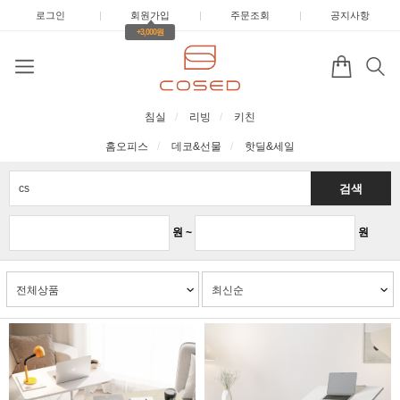
로그인
|
회원가입
|
주문조회
|
공지사항
+3,000원
침실
리빙
키친
홈오피스
데코&선물
핫딜&세일
검색
원 ~
원