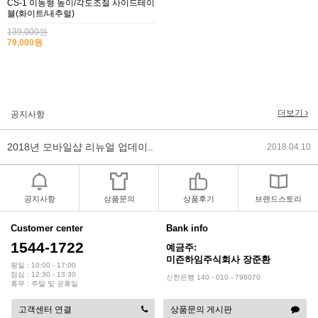
CS-1 이동형 높이/각도조절 사이드테이
2017년 미즌하임 리뉴얼
2017.03.06
블(화이트/내추럴)
139,000원
79,000원
2019년 설 명절 배송지연 안내
2019.01.23
2018년 미즌하임 사이트 리뉴얼!
2018.06.04
2018년 야휴회 공지[상담/배송조..
2018.04.10
더보기
공지사항
2018년 모바일샵 리뉴얼 업데이..
2018.04.10
2017년 미즌하임 리뉴얼
2017.03.06
공지사항
상품문의
상품후기
브랜드스토리
2019년 설 명절 배송지연 안내
2019.01.23
Customer center
Bank info
1544-1722
예금주:
미즌하임주식회사 장준환
평일 : 10:00 - 17:00
점심 : 12:30 - 13:30
신한은행 140 - 010 - 796070
휴무 : 주말 및 공휴일
고객센터 연결
상품문의 게시판