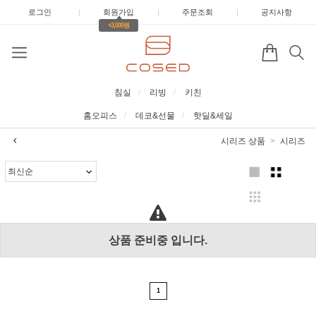
로그인
|
회원가입
|
주문조회
|
공지사항
+3,000원
침실
리빙
키친
홈오피스
데코&선물
핫딜&세일
시리즈 상품
시리즈
상품 준비중 입니다.
1
2017년 미즌하임 리뉴얼
2017.03.06