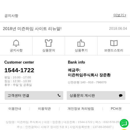
2019년 설 명절 배송지연 안내
2019.01.23
더보기
공지사항
2018년 미즌하임 사이트 리뉴얼!
2018.06.04
2018년 야휴회 공지[상담/배송조..
2018.04.10
공지사항
상품문의
상품후기
브랜드스토리
2018년 모바일샵 리뉴얼 업데이..
2018.04.10
Customer center
Bank info
2017년 미즌하임 리뉴얼
1544-1722
2017.03.06
예금주:
미즌하임주식회사 장준환
평일 : 10:00 - 17:00
점심 : 12:30 - 13:30
2019년 설 명절 배송지연 안내
신한은행 140 - 010 - 796070
2019.01.23
휴무 : 주말 및 공휴일
고객센터 연결
상품문의 게시판
이용안내
|
이용약관
|
개인정보 처리방침
|
PC버젼
상점명 : 미즌하임 주식회사
|
대표 :
장준환
|
대표전화 : 1544-1722
|
팩스 : 032-578-3538
|
주소 : 인천광역시 서해구 정서진 5로 9
|
사업자등록번호 : 137-86-35687
|