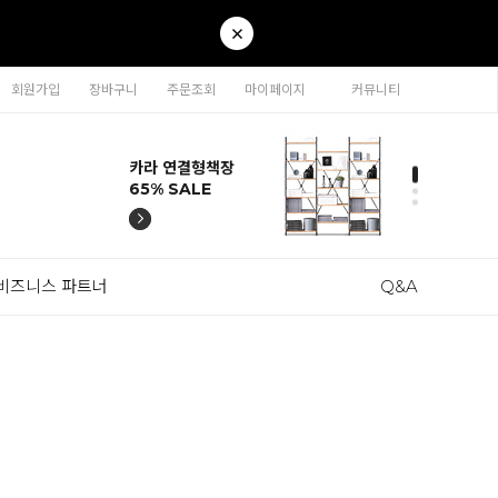
회원가입
장바구니
주문조회
마이페이지
커뮤니티
티나 인테리어의자
카라 연결형책장
이동형 높이조절
티나 인테리어의자
카라 연결형책장
57% SALE
65% SALE
테이블 47% SALE
57% SALE
65% SALE
비즈니스 파트너
Q&A