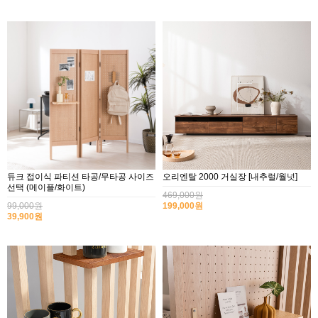
듀크 접이식 파티션 타공/무타공 사이즈
오리엔탈 2000 거실장 [내추럴/월넛]
선택 (메이플/화이트)
469,000원
99,000원
199,000원
39,900원