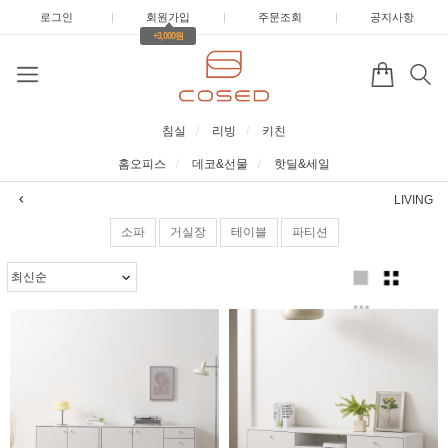
로그인
|
회원가입
|
주문조회
|
공지사항
+3,000원
침실
리빙
키친
홈오피스
데코&선물
핫딜&세일
LIVING
소파
거실장
테이블
파티션