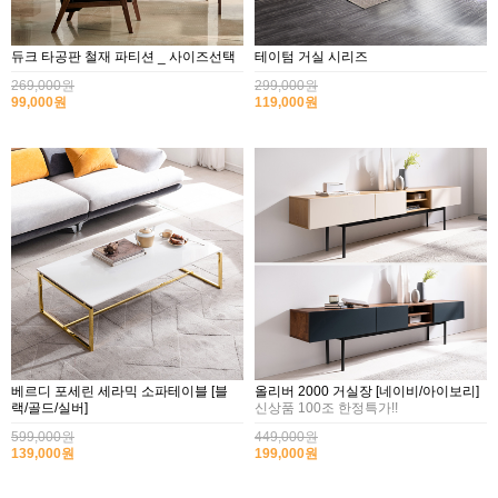
듀크 타공판 철재 파티션 _ 사이즈선택
테이텀 거실 시리즈
269,000원
299,000원
99,000원
119,000원
베르디 포세린 세라믹 소파테이블 [블
올리버 2000 거실장 [네이비/아이보리]
랙/골드/실버]
신상품 100조 한정특가!!
599,000원
449,000원
139,000원
199,000원