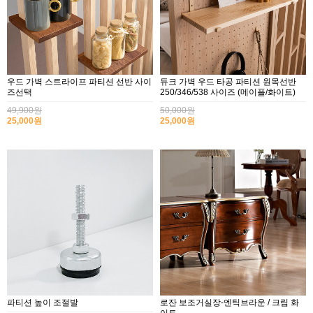
우드 가벽 스트라이프 파티션 선반 사이
듀크 가벽 우드 타공 파티션 원목선반
즈선택
250/346/538 사이즈 (메이플/화이트)
49,900원
50,000원
25,000원
25,000원
파티션 높이 조절발
로잔 보조거실장-엔틱브라운 / 크림 화