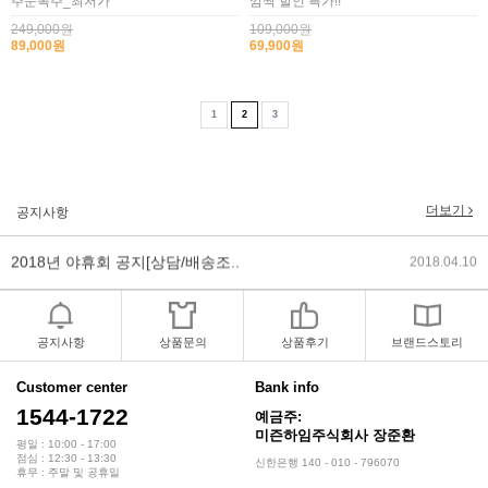
주문폭주_최저가
깜짝 할인 특가!!
249,000원
109,000원
89,000원
69,900원
2017년 미즌하임 리뉴얼
2017.03.06
2019년 설 명절 배송지연 안내
2019.01.23
1
2
3
2018년 미즌하임 사이트 리뉴얼!
2018.06.04
2018년 야휴회 공지[상담/배송조..
2018.04.10
더보기
공지사항
2018년 모바일샵 리뉴얼 업데이..
2018.04.10
2017년 미즌하임 리뉴얼
2017.03.06
공지사항
상품문의
상품후기
브랜드스토리
2019년 설 명절 배송지연 안내
2019.01.23
Customer center
Bank info
1544-1722
예금주:
미즌하임주식회사 장준환
평일 : 10:00 - 17:00
점심 : 12:30 - 13:30
신한은행 140 - 010 - 796070
휴무 : 주말 및 공휴일