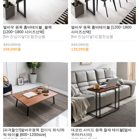
멀바우 원목 홈바테이블_블랙
멀바우 원목 홈바테이블 [1200~1800
[1200~1800 사이즈선택]
사이즈선택]
[tvn 진심이닿다] 협찬상품
[tvn 진심이닿다] 협찬상품
449,000원
349,000원
169,000원
139,000원
[파격할인!]멀바우원목 접이식 좌식/좌
데코빈 사이드 원목 철재 테이블[멀바
탁 테이블 [800~1200size]
우/아카시아]