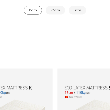
15cm
7.5cm
3cm