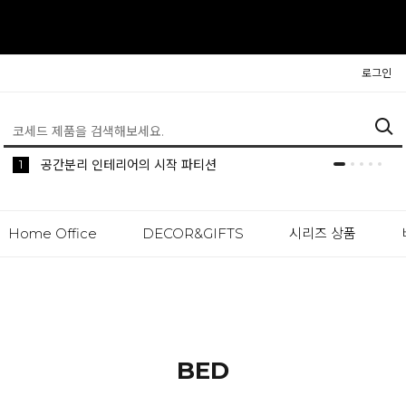
로그인
5
2
1
생활 속 편리한 이동식 사이드 테이블 시리즈
공간분리 인테리어의 시작 파티션
나만의 높이를 맞춰주는 모션데스크
Home Office
DECOR&GIFTS
시리즈 상품
BED