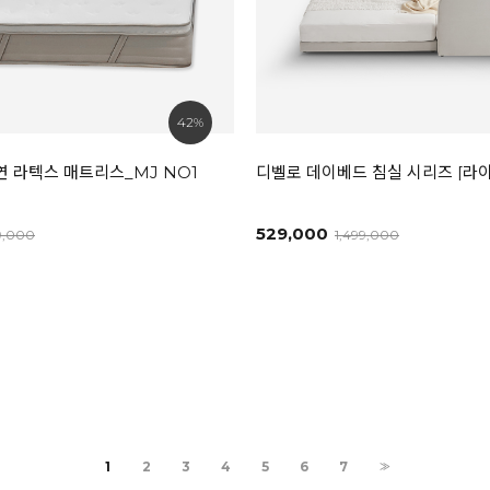
42%
천연 라텍스 매트리스_MJ NO1
디벨로 데이베드 침실 시리즈 [
529,000
9,000
1,499,000
1
2
3
4
5
6
7
>>