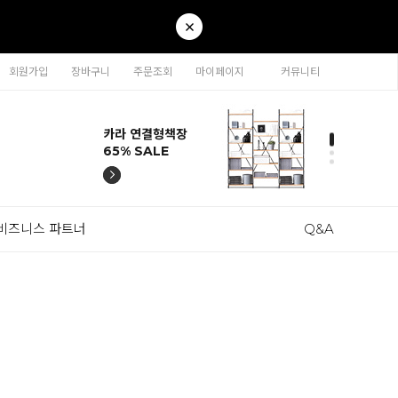
회원가입
장바구니
주문조회
마이페이지
커뮤니티
티나 인테리어의자
카라 연결형책장
이동형 높이조절
티나 인테리어의자
카라 연결형책장
57% SALE
65% SALE
테이블 47% SALE
57% SALE
65% SALE
비즈니스 파트너
Q&A