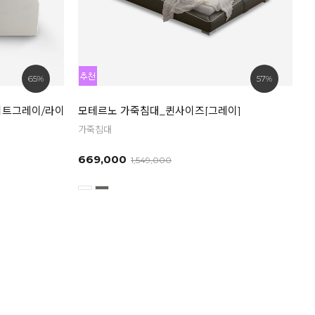
65%
57%
라이트그레이/라이트아이보리]
모테르노 가죽침대_퀸사이즈[그레이]
가죽침대
669,000
1,549,000