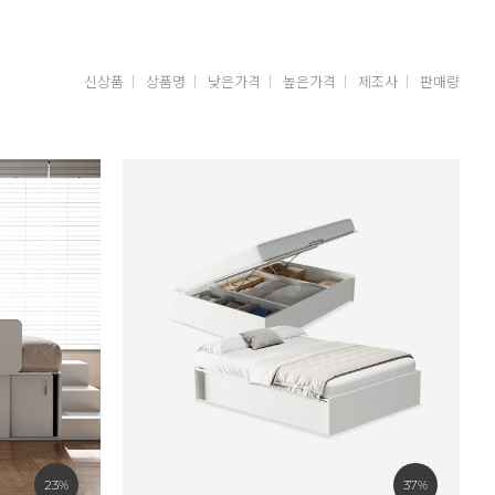
신상품
상품명
낮은가격
높은가격
제조사
판매량
23%
37%