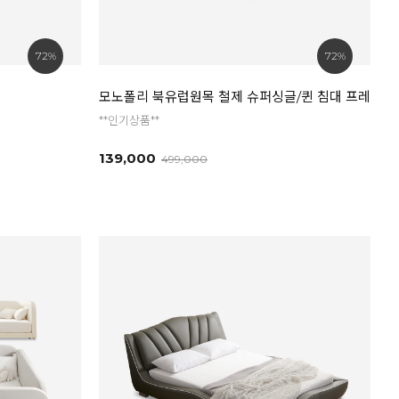
72%
72%
모노폴리 북유럽원목 철제 슈퍼싱글/퀸 침대 프레임
**인기상품**
139,000
499,000