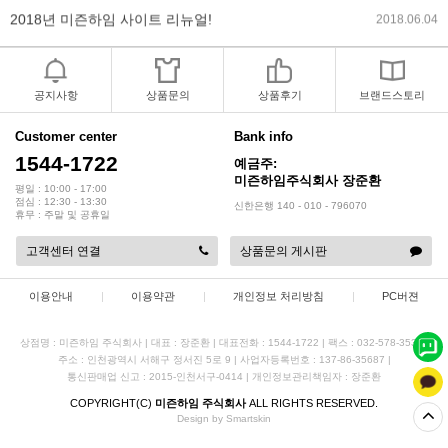
2018년 야휴회 공지[상담/배송조..
2018.04.10
2018년 모바일샵 리뉴얼 업데이..
2018.04.10
공지사항
상품문의
상품후기
브랜드스토리
2017년 미즌하임 리뉴얼
2017.03.06
Customer center
Bank info
1544-1722
예금주:
2019년 설 명절 배송지연 안내
미즌하임주식회사 장준환
2019.01.23
평일 : 10:00 - 17:00
점심 : 12:30 - 13:30
신한은행 140 - 010 - 796070
휴무 : 주말 및 공휴일
고객센터 연결
상품문의 게시판
이용안내
|
이용약관
|
개인정보 처리방침
|
PC버젼
상점명 : 미즌하임 주식회사
|
대표 :
장준환
|
대표전화 : 1544-1722
|
팩스 : 032-578-3538
|
주소 : 인천광역시 서해구 정서진 5로 9
|
사업자등록번호 : 137-86-35687
|
통신판매업 신고 : 2015-인천서구-0414
|
개인정보관리책임자 : 장준환
COPYRIGHT(C)
미즌하임 주식회사
ALL RIGHTS RESERVED.