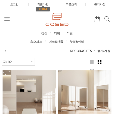
로그인
|
회원가입
|
주문조회
|
공지사항
+3,000원
침실
리빙
키친
홈오피스
데코&선물
핫딜&세일
DECOR&GIFTS
행거/거울