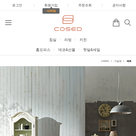
로그인
|
회원가입
|
주문조회
|
공지사항
+3,000원
침실
리빙
키친
홈오피스
데코&선물
핫딜&세일
LIVING
거실장
세트