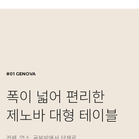
#01 GENOVA
#02 GENOVA
#03 MOTION DESK
#01 GENOVA
폭이 넓어 편리한
실용적인 수납 설계,
자유로운 높이 조절
폭이 넓어 편리한
제노바 대형 테이블
제노바 책장겸 수납장
NEW! 싱글/듀얼 모
제노바 대형 테이블
카페, 업소, 공부방에서 단체로
보기에도 좋고 실용성도 놓치지 않은 제노바 책장은
베이직한 2가지 컬러와 5가지 사이즈의 모션데스크는
카페, 업소, 공부방에서 단체로