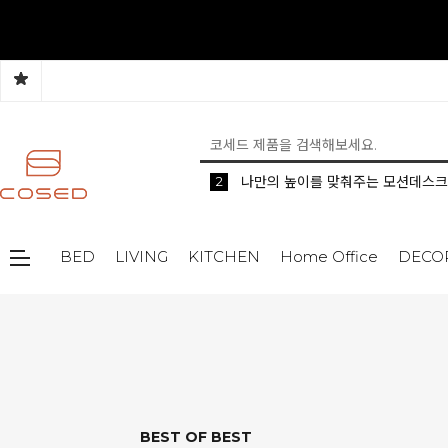
5
2
1
생활 속 편리한 이동식 사이드 테이
공간분리 인테리어의 시작 파티션
나만의 높이를 맞춰주는 모션데스크
BED
LIVING
KITCHEN
Home Office
DECO
BEST OF BEST