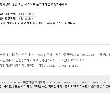
통화량이 많을 때는 '카카오톡 문의하기'를 이용해주세요.
대신택배
배송조회하기
로젠택배
배송조회하기
교환/반품시에도 해당 택배를 이용하여 처리해 주시기 바랍니다.
회사명 :
미즌하임 주식회사
대표 :
장준환
사업자등록번호 :
137-86-35687
통신판매
사업장주소 :
인천광역시 서해구 정서진 5로 9
고객센터 :
1544-1722
개인정보취급관리자 :
장준환
이메일 :
design1217@naver.com
COPYRIGHT(C)
미즌하임 주식회사
ALL RIGHT RESERVED.
DESIGN BY COSED.
본 사이트내 모든 이미지 및 컨텐츠 등은 저작권법 제4조의 의한 저작물로써 소유권은 미즌하