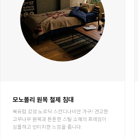
모노폴리 원목 철제 침대
북유럽 감성 노르딕 스칸디나비안 가구! 견고한
고무나무 원목과 튼튼한 스틸 소재의 프레임이
심플하고 빈티지한 느낌을 줍니다.