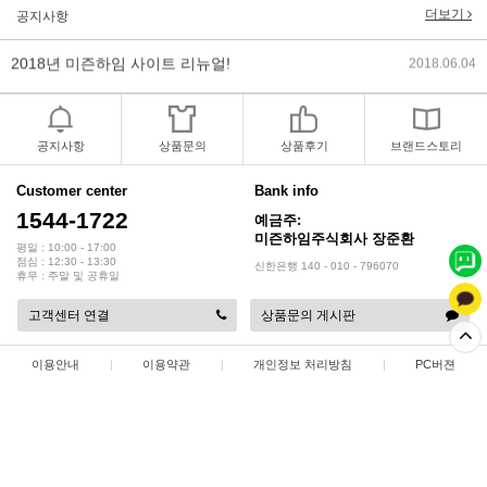
더보기
공지사항
2018년 미즌하임 사이트 리뉴얼!
2018.06.04
2018년 야휴회 공지[상담/배송조..
2018.04.10
2018년 모바일샵 리뉴얼 업데이..
2018.04.10
공지사항
상품문의
상품후기
브랜드스토리
2017년 미즌하임 리뉴얼
2017.03.06
Customer center
Bank info
1544-1722
예금주:
2019년 설 명절 배송지연 안내
2019.01.23
미즌하임주식회사 장준환
평일 : 10:00 - 17:00
점심 : 12:30 - 13:30
신한은행 140 - 010 - 796070
휴무 : 주말 및 공휴일
고객센터 연결
상품문의 게시판
이용안내
|
이용약관
|
개인정보 처리방침
|
PC버젼
상점명 : 미즌하임 주식회사
|
대표 :
장준환
|
대표전화 : 1544-1722
|
팩스 : 032-578-3538
|
주소 : 인천광역시 서해구 정서진 5로 9
|
사업자등록번호 : 137-86-35687
|
통신판매업 신고 : 2015-인천서구-0414
|
개인정보관리책임자 : 장준환
COPYRIGHT(C)
미즌하임 주식회사
ALL RIGHTS RESERVED.