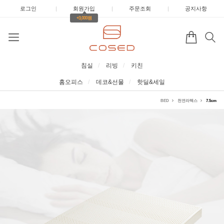
로그인
|
회원가입
|
주문조회
|
공지사항
+3,000원
침실
리빙
키친
홈오피스
데코&선물
핫딜&세일
BED
천연라텍스
7.5cm