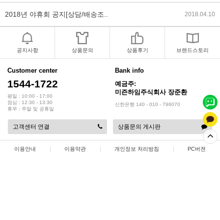
2018년 야휴회 공지[상담/배송조..
2018.04.10
2018년 모바일샵 리뉴얼 업데이..
2018.04.10
공지사항
상품문의
상품후기
브랜드스토리
2017년 미즌하임 리뉴얼
2017.03.06
Customer center
Bank info
1544-1722
예금주:
2019년 설 명절 배송지연 안내
2019.01.23
미즌하임주식회사 장준환
평일 : 10:00 - 17:00
점심 : 12:30 - 13:30
신한은행 140 - 010 - 796070
휴무 : 주말 및 공휴일
고객센터 연결
상품문의 게시판
이용안내
|
이용약관
|
개인정보 처리방침
|
PC버젼
상점명 : 미즌하임 주식회사
|
대표 :
장준환
|
대표전화 : 1544-1722
|
팩스 : 032-578-3538
|
주소 : 인천광역시 서해구 정서진 5로 9
|
사업자등록번호 : 137-86-35687
|
통신판매업 신고 : 2015-인천서구-0414
|
개인정보관리책임자 : 장준환
COPYRIGHT(C)
미즌하임 주식회사
ALL RIGHTS RESERVED.