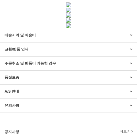
배송지역 및 배송비
교환/반품 안내
주문취소 및 반품이 가능한 경우
품질보증
A/S 안내
2017년 미즌하임 리뉴얼
2017.03.06
유의사항
2019년 설 명절 배송지연 안내
2019.01.23
2018년 미즌하임 사이트 리뉴얼!
2018.06.04
더보기
공지사항