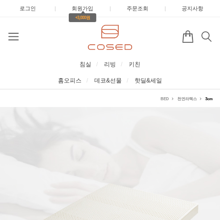
로그인
|
회원가입
|
주문조회
|
공지사항
+3,000원
침실
리빙
키친
홈오피스
데코&선물
핫딜&세일
BED
천연라텍스
3cm