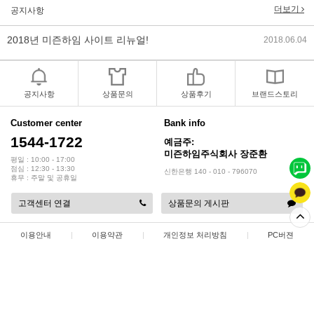
더보기
공지사항
2018년 미즌하임 사이트 리뉴얼!
2018.06.04
2018년 야휴회 공지[상담/배송조..
2018.04.10
2018년 모바일샵 리뉴얼 업데이..
2018.04.10
공지사항
상품문의
상품후기
브랜드스토리
2017년 미즌하임 리뉴얼
2017.03.06
Customer center
Bank info
1544-1722
예금주:
2019년 설 명절 배송지연 안내
2019.01.23
미즌하임주식회사 장준환
평일 : 10:00 - 17:00
점심 : 12:30 - 13:30
신한은행 140 - 010 - 796070
휴무 : 주말 및 공휴일
고객센터 연결
상품문의 게시판
이용안내
|
이용약관
|
개인정보 처리방침
|
PC버젼
상점명 : 미즌하임 주식회사
|
대표 :
장준환
|
대표전화 : 1544-1722
|
팩스 : 032-578-3538
|
주소 : 인천광역시 서해구 정서진 5로 9
|
사업자등록번호 : 137-86-35687
|
통신판매업 신고 : 2015-인천서구-0414
|
개인정보관리책임자 : 장준환
COPYRIGHT(C)
미즌하임 주식회사
ALL RIGHTS RESERVED.