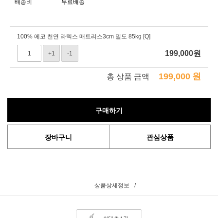
배송비
무료배송
100% 에코 천연 라텍스 매트리스3cm 밀도 85kg [Q]
199,000
원
+1
-1
199,000
원
총 상품 금액
구매하기
장바구니
관심상품
상품상세정보