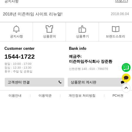
더보기
공지사항
2018년 미즌하임 사이트 리뉴얼!
2018.06.04
2018년 야휴회 공지[상담/배송조..
2018.04.10
2018년 모바일샵 리뉴얼 업데이..
2018.04.10
공지사항
상품문의
상품후기
브랜드스토리
2017년 미즌하임 리뉴얼
2017.03.06
Customer center
Bank info
1544-1722
예금주:
2019년 설 명절 배송지연 안내
2019.01.23
미즌하임주식회사 장준환
평일 : 10:00 - 17:00
점심 : 12:30 - 13:30
신한은행 140 - 010 - 796070
휴무 : 주말 및 공휴일
고객센터 연결
상품문의 게시판
이용안내
|
이용약관
|
개인정보 처리방침
|
PC버젼
상점명 : 미즌하임 주식회사
|
대표 :
장준환
|
대표전화 : 1544-1722
|
팩스 : 032-578-3538
|
주소 : 인천광역시 서해구 정서진 5로 9
|
사업자등록번호 : 137-86-35687
|
통신판매업 신고 : 2015-인천서구-0414
|
개인정보관리책임자 : 장준환
COPYRIGHT(C)
미즌하임 주식회사
ALL RIGHTS RESERVED.