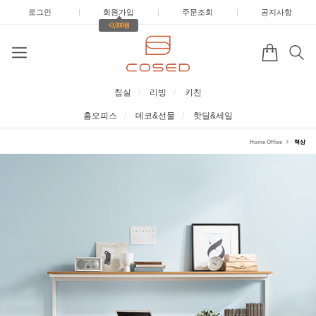
로그인
|
회원가입
|
주문조회
|
공지사항
+3,000원
침실
리빙
키친
홈오피스
데코&선물
핫딜&세일
Home Office
책상