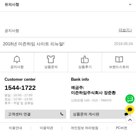
2017년 미즌하임 리뉴얼
2017.03.06
유의사항
2019년 설 명절 배송지연 안내
2019.01.23
더보기
공지사항
2018년 미즌하임 사이트 리뉴얼!
2018.06.04
2018년 야휴회 공지[상담/배송조..
2018.04.10
2018년 모바일샵 리뉴얼 업데이..
2018.04.10
공지사항
상품문의
상품후기
브랜드스토리
2017년 미즌하임 리뉴얼
2017.03.06
Customer center
Bank info
1544-1722
예금주:
2019년 설 명절 배송지연 안내
2019.01.23
미즌하임주식회사 장준환
평일 : 10:00 - 17:00
점심 : 12:30 - 13:30
신한은행 140 - 010 - 796070
휴무 : 주말 및 공휴일
고객센터 연결
상품문의 게시판
이용안내
|
이용약관
|
개인정보 처리방침
|
PC버젼