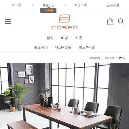
로그인
|
회원가입
|
주문조회
|
공지사항
+3,000원
침실
리빙
키친
홈오피스
데코&선물
핫딜&세일
KITCHEN
원목식탁
4인용