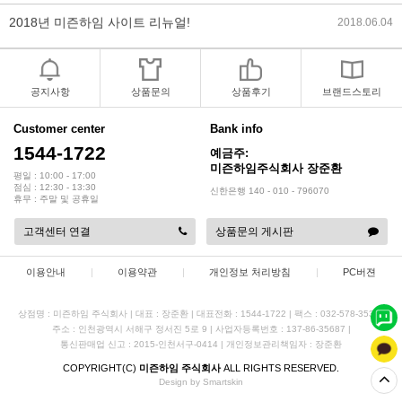
2018년 야휴회 공지[상담/배송조..
2018.04.10
2018년 모바일샵 리뉴얼 업데이..
2018.04.10
공지사항
상품문의
상품후기
브랜드스토리
2017년 미즌하임 리뉴얼
2017.03.06
Customer center
Bank info
1544-1722
예금주:
2019년 설 명절 배송지연 안내
2019.01.23
미즌하임주식회사 장준환
평일 : 10:00 - 17:00
점심 : 12:30 - 13:30
신한은행 140 - 010 - 796070
휴무 : 주말 및 공휴일
고객센터 연결
상품문의 게시판
이용안내
|
이용약관
|
개인정보 처리방침
|
PC버젼
상점명 : 미즌하임 주식회사
|
대표 :
장준환
|
대표전화 : 1544-1722
|
팩스 : 032-578-3538
|
주소 : 인천광역시 서해구 정서진 5로 9
|
사업자등록번호 : 137-86-35687
|
통신판매업 신고 : 2015-인천서구-0414
|
개인정보관리책임자 : 장준환
COPYRIGHT(C)
미즌하임 주식회사
ALL RIGHTS RESERVED.