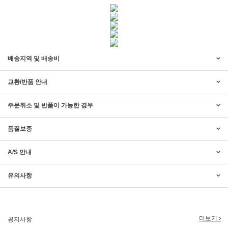
배송지역 및 배송비
교환/반품 안내
주문취소 및 반품이 가능한 경우
품질보증
A/S 안내
2017년 미즌하임 리뉴얼
2017.03.06
유의사항
2019년 설 명절 배송지연 안내
2019.01.23
더보기
공지사항
2018년 미즌하임 사이트 리뉴얼!
2018.06.04