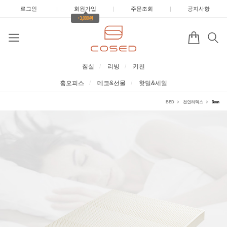
로그인
|
회원가입
|
주문조회
|
공지사항
+3,000원
침실
리빙
키친
홈오피스
데코&선물
핫딜&세일
BED
천연라텍스
3cm