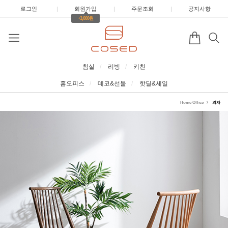
로그인
|
회원가입
|
주문조회
|
공지사항
+3,000원
침실
리빙
키친
홈오피스
데코&선물
핫딜&세일
Home Office
의자