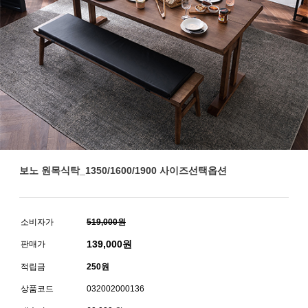
보노 원목식탁_1350/1600/1900 사이즈선택옵션
소비자가
519,000원
139,000
원
판매가
적립금
250원
상품코드
032002000136