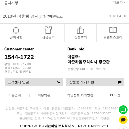
2018년 미즌하임 사이트 리뉴얼!
2018.06.04
더보기
공지사항
2018년 야휴회 공지[상담/배송조..
2018.04.10
2018년 모바일샵 리뉴얼 업데이..
2018.04.10
공지사항
상품문의
상품후기
브랜드스토리
2017년 미즌하임 리뉴얼
2017.03.06
Customer center
Bank info
1544-1722
예금주:
2019년 설 명절 배송지연 안내
2019.01.23
미즌하임주식회사 장준환
평일 : 10:00 - 17:00
점심 : 12:30 - 13:30
신한은행 140 - 010 - 796070
휴무 : 주말 및 공휴일
고객센터 연결
상품문의 게시판
이용안내
|
이용약관
|
개인정보 처리방침
|
PC버젼
상점명 : 미즌하임 주식회사
|
대표 :
장준환
|
대표전화 : 1544-1722
|
팩스 : 032-578-3538
|
주소 : 인천광역시 서해구 정서진 5로 9
|
사업자등록번호 : 137-86-35687
|
통신판매업 신고 : 2015-인천서구-0414
|
개인정보관리책임자 : 장준환
COPYRIGHT(C)
미즌하임 주식회사
ALL RIGHTS RESERVED.