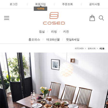
로그인
|
회원가입
|
주문조회
|
공지사항
+3,000원
침실
리빙
키친
홈오피스
데코&선물
핫딜&세일
KITCHEN
원목식탁
4인용