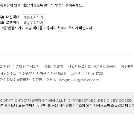
통화량이 많을 때는 '카카오톡 문의하기'를 이용해주세요.
대신택배
배송조회하기
로젠택배
배송조회하기
교환/반품시에도 해당 택배를 이용하여 처리해 주시기 바랍니다.
회사명 :
미즌하임 주식회사
대표 :
장준환
사업자등록번호 :
137-86-35687
통신판매
사업장주소 :
인천광역시 서해구 정서진 5로 9
고객센터 :
1544-1722
개인정보취급관리자 :
장준환
이메일 :
design1217@naver.com
COPYRIGHT(C)
미즌하임 주식회사
ALL RIGHT RESERVED.
DESIGN BY COSED.
본 사이트내 모든 이미지 및 컨텐츠 등은 저작권법 제4조의 의한 저작물로써 소유권은 미즌하