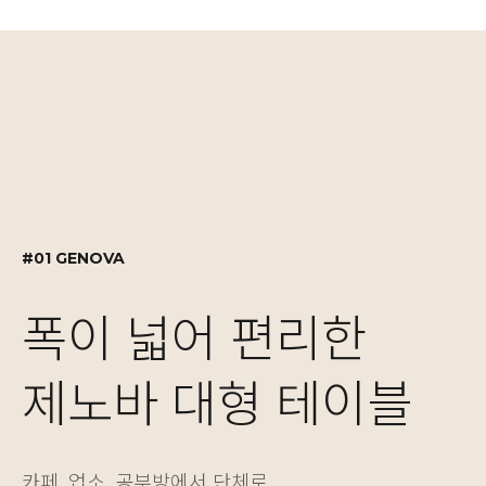
#01 GENOVA
#02 GENOVA
#03 MOTION DESK
#01 GENOVA
폭이 넓어 편리한
실용적인 수납 설계,
자유로운 높이 조절
폭이 넓어 편리한
제노바 대형 테이블
제노바 책장겸 수납장
NEW! 싱글/듀얼 모
제노바 대형 테이블
카페, 업소, 공부방에서 단체로
보기에도 좋고 실용성도 놓치지 않은 제노바 책장은
베이직한 2가지 컬러와 5가지 사이즈의 모션데스크는
카페, 업소, 공부방에서 단체로