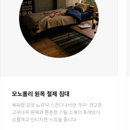
모노폴리 원목 철제 침대
북유럽 감성 노르딕 스칸디나비안 가구! 견고한
고무나무 원목과 튼튼한 스틸 소재의 프레임이
심플하고 빈티지한 느낌을 줍니다.