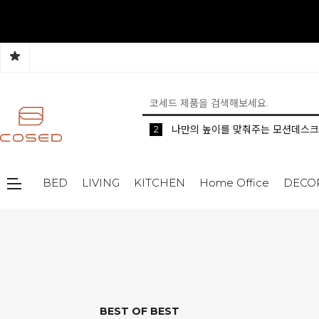
5
2
1
생활 속 편리한 이동식 사이드 테이
공간분리 인테리어의 시작 파티션
나만의 높이를 맞춰주는 모션데스크
BED
LIVING
KITCHEN
Home Office
DECO
BEST OF BEST