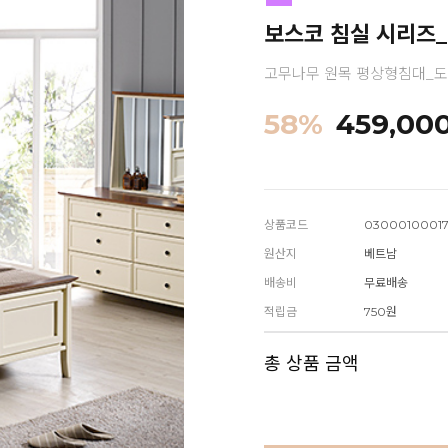
보스코 침실 시리즈
고무나무 원목 평상형침대_
58
%
459,00
상품코드
0300010001
원산지
베트남
배송비
무료배송
적립금
750원
총 상품 금액