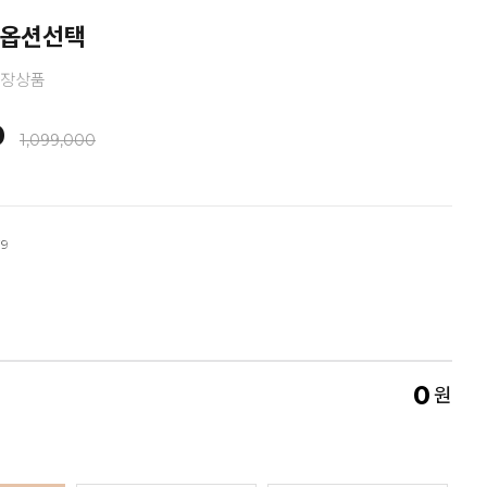
_옵션선택
도장상품
0
1,099,000
79
0
원