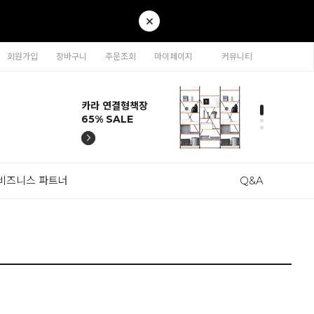
회원가입
장바구니
주문조회
마이페이지
커뮤니티
티나 인테리어의자
카라 연결형책장
이동형 높이조절
티나 인테리어의자
카라 연결형책장
57% SALE
65% SALE
테이블 47% SALE
57% SALE
65% SALE
비즈니스 파트너
Q&A