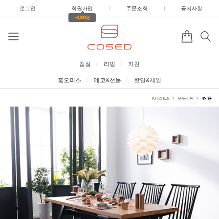
로그인
|
회원가입
|
주문조회
|
공지사항
+3,000원
침실
리빙
키친
홈오피스
데코&선물
핫딜&세일
KITCHEN
원목식탁
4인용