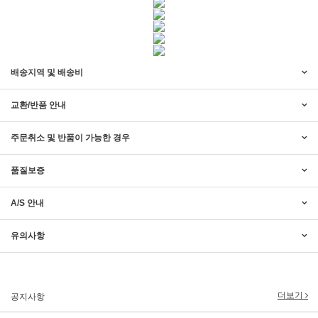
배송지역 및 배송비
교환/반품 안내
주문취소 및 반품이 가능한 경우
품질보증
A/S 안내
2017년 미즌하임 리뉴얼
2017.03.06
유의사항
2019년 설 명절 배송지연 안내
2019.01.23
더보기
공지사항
2018년 미즌하임 사이트 리뉴얼!
2018.06.04