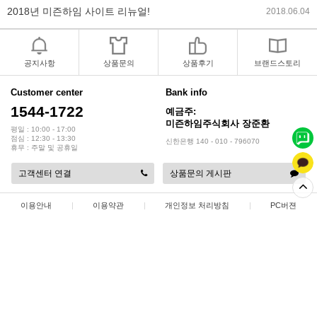
2018년 야휴회 공지[상담/배송조..
2018.04.10
2018년 모바일샵 리뉴얼 업데이..
2018.04.10
공지사항
상품문의
상품후기
브랜드스토리
2017년 미즌하임 리뉴얼
2017.03.06
Customer center
Bank info
1544-1722
예금주:
2019년 설 명절 배송지연 안내
2019.01.23
미즌하임주식회사 장준환
평일 : 10:00 - 17:00
점심 : 12:30 - 13:30
신한은행 140 - 010 - 796070
휴무 : 주말 및 공휴일
고객센터 연결
상품문의 게시판
이용안내
|
이용약관
|
개인정보 처리방침
|
PC버젼
상점명 : 미즌하임 주식회사
|
대표 :
장준환
|
대표전화 : 1544-1722
|
팩스 : 032-578-3538
|
주소 : 인천광역시 서해구 정서진 5로 9
|
사업자등록번호 : 137-86-35687
|
통신판매업 신고 : 2015-인천서구-0414
|
개인정보관리책임자 : 장준환
COPYRIGHT(C)
미즌하임 주식회사
ALL RIGHTS RESERVED.