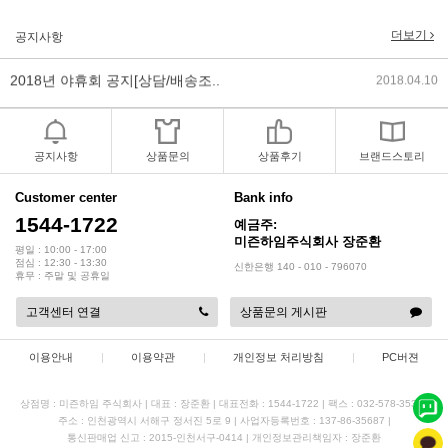
더보기
공지사항
2018년 야휴회 공지[상담/배송조..
2018.04.10
2018년 모바일샵 리뉴얼 업데이..
2018.04.10
2017년 미즌하임 리뉴얼
2017.03.06
공지사항
상품문의
상품후기
브랜드스토리
2019년 설 명절 배송지연 안내
2019.01.23
Customer center
Bank info
1544-1722
예금주:
미즌하임주식회사 장준환
평일 : 10:00 - 17:00
점심 : 12:30 - 13:30
신한은행 140 - 010 - 796070
휴무 : 주말 및 공휴일
고객센터 연결
상품문의 게시판
이용안내
|
이용약관
|
개인정보 처리방침
|
PC버젼
상점명 : 미즌하임 주식회사
|
대표 :
장준환
|
대표전화 : 1544-1722
|
팩스 : 032-578-3538
|
주소 : 인천광역시 서해구 정서진 5로 9
|
사업자등록번호 : 137-86-35687
|
통신판매업 신고 : 2015-인천서구-0414
|
개인정보관리책임자 : 장준환