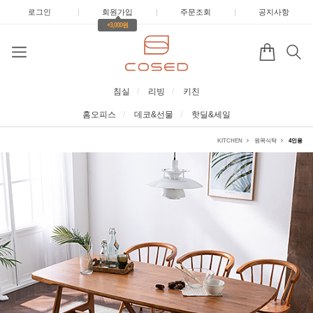
로그인
|
회원가입
|
주문조회
|
공지사항
+3,000원
침실
리빙
키친
홈오피스
데코&선물
핫딜&세일
KITCHEN
원목식탁
4인용