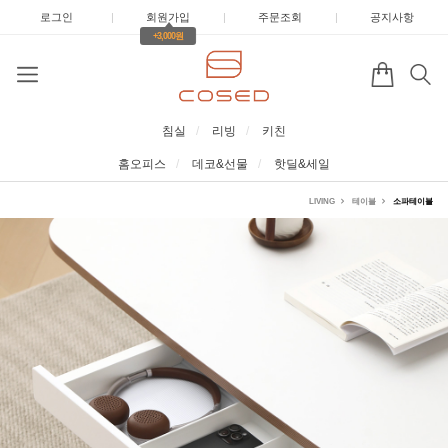
로그인
|
회원가입
|
주문조회
|
공지사항
+3,000원
침실
리빙
키친
홈오피스
데코&선물
핫딜&세일
LIVING
테이블
소파테이블