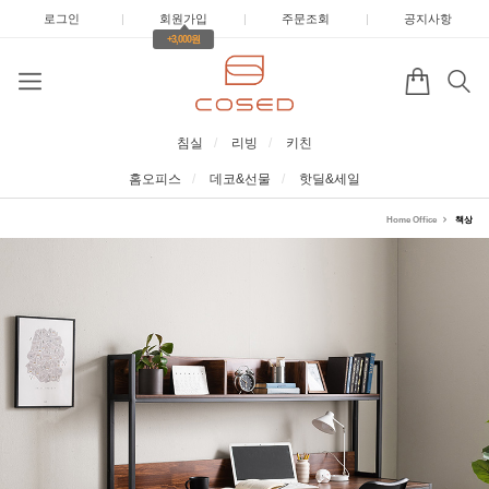
로그인
|
회원가입
|
주문조회
|
공지사항
+3,000원
침실
리빙
키친
홈오피스
데코&선물
핫딜&세일
Home Office
책상