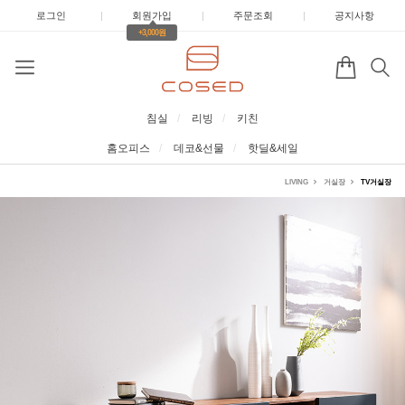
로그인
|
회원가입
|
주문조회
|
공지사항
+3,000원
침실
리빙
키친
홈오피스
데코&선물
핫딜&세일
LIVING
거실장
TV거실장