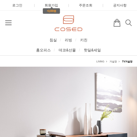
로그인
|
회원가입
|
주문조회
|
공지사항
+3,000원
침실
리빙
키친
홈오피스
데코&선물
핫딜&세일
LIVING
거실장
TV거실장