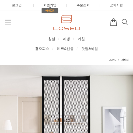
로그인
|
회원가입
|
주문조회
|
공지사항
+3,000원
침실
리빙
키친
홈오피스
데코&선물
핫딜&세일
LIVING
파티션