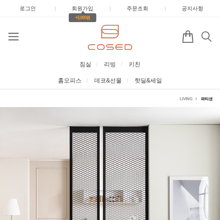
로그인
|
회원가입
|
주문조회
|
공지사항
+3,000원
침실
리빙
키친
홈오피스
데코&선물
핫딜&세일
LIVING
파티션