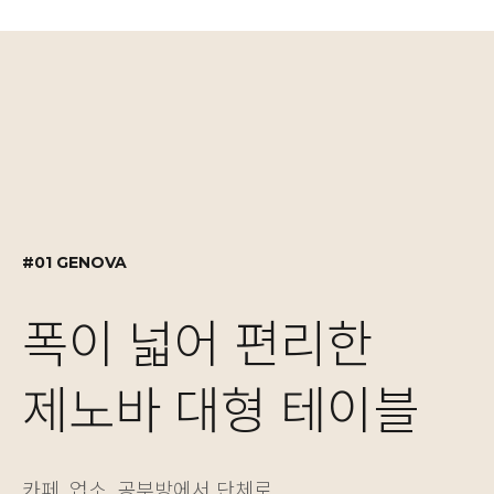
#01 GENOVA
#02 GENOVA
#03 MOTION DESK
#01 GENOVA
폭이 넓어 편리한
실용적인 수납 설계,
자유로운 높이 조절
폭이 넓어 편리한
제노바 대형 테이블
제노바 책장겸 수납장
NEW! 싱글/듀얼 모
제노바 대형 테이블
카페, 업소, 공부방에서 단체로
보기에도 좋고 실용성도 놓치지 않은 제노바 책장은
베이직한 2가지 컬러와 5가지 사이즈의 모션데스크는
카페, 업소, 공부방에서 단체로