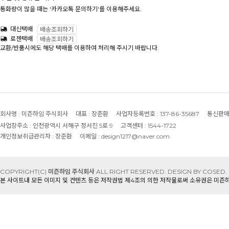
통화량이 많을 때는 '카카오톡 문의하기'를 이용해주세요.
대신택배
배송조회하기
로젠택배
배송조회하기
교환/반품시에도 해당 택배를 이용하여 처리해 주시기 바랍니다.
회사명 :
미즌하임 주식회사
대표 :
장준환
사업자등록번호 :
137-86-35687
통신판매
사업장주소 :
인천광역시 서해구 정서진 5로 9
고객센터 :
1544-1722
개인정보취급관리자 :
장준환
이메일 :
design1217@naver.com
COPYRIGHT(C)
미즌하임 주식회사
ALL RIGHT RESERVED.
DESIGN BY COSED.
본 사이트내 모든 이미지 및 컨텐츠 등은 저작권법 제4조의 의한 저작물로써 소유권은 미즌하