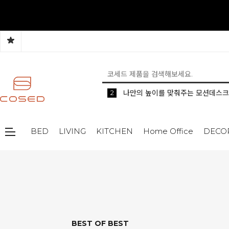
5
2
1
생활 속 편리한 이동식 사이드 테이
공간분리 인테리어의 시작 파티션
나만의 높이를 맞춰주는 모션데스크
BED
LIVING
KITCHEN
Home Office
DECO
BEST OF BEST