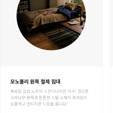
모노폴리 원목 철제 침대
북유럽 감성 노르딕 스칸디나비안 가구! 견고한
고무나무 원목과 튼튼한 스틸 소재의 프레임이
심플하고 빈티지한 느낌을 줍니다.