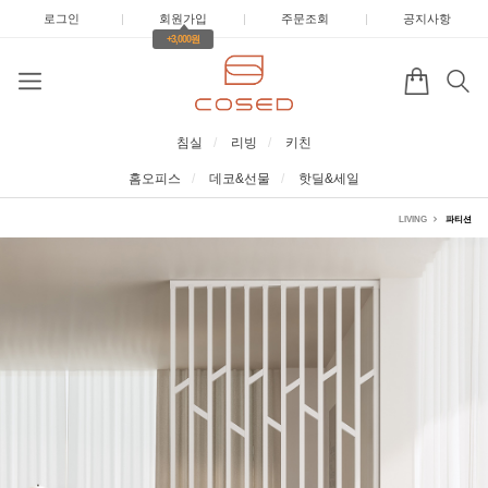
로그인
|
회원가입
|
주문조회
|
공지사항
+3,000원
침실
리빙
키친
홈오피스
데코&선물
핫딜&세일
LIVING
파티션