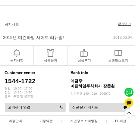
2017년 미즌하임 리뉴얼
2017.03.06
2019년 설 명절 배송지연 안내
2019.01.23
더보기
공지사항
2018년 미즌하임 사이트 리뉴얼!
2018.06.04
2018년 야휴회 공지[상담/배송조..
2018.04.10
2018년 모바일샵 리뉴얼 업데이..
2018.04.10
공지사항
상품문의
상품후기
브랜드스토리
2017년 미즌하임 리뉴얼
Customer center
Bank info
2017.03.06
1544-1722
예금주:
미즌하임주식회사 장준환
2019년 설 명절 배송지연 안내
2019.01.23
평일 : 10:00 - 17:00
점심 : 12:30 - 13:30
신한은행 140 - 010 - 796070
휴무 : 주말 및 공휴일
고객센터 연결
상품문의 게시판
이용안내
|
이용약관
|
개인정보 처리방침
|
PC버젼
상점명 : 미즌하임 주식회사
|
대표 :
장준환
|
대표전화 : 1544-1722
|
팩스 : 032-578-3538
|