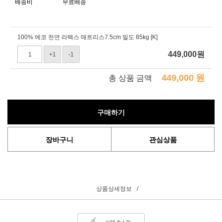
배송비
무료배송
100% 에코 천연 라텍스 매트리스7.5cm 밀도 85kg [K]
449,000
원
+1
-1
449,000
원
총 상품 금액
구매하기
장바구니
관심상품
상품상세정보