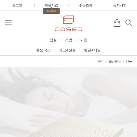
로그인
|
회원가입
|
주문조회
|
공지사항
+3,000원
침실
리빙
키친
홈오피스
데코&선물
핫딜&세일
BED
천연라텍스
7.5cm