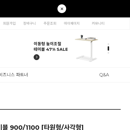
회원가입
장바구니
주문조회
마이페이지
커뮤니티
티나 인테리어의자
카라 연결형책장
이동형 높이조절
티나 인테리어의자
카라 연결형책장
57% SALE
65% SALE
테이블 47% SALE
57% SALE
65% SALE
비즈니스 파트너
Q&A
 900/1100 [타원형/사각형]