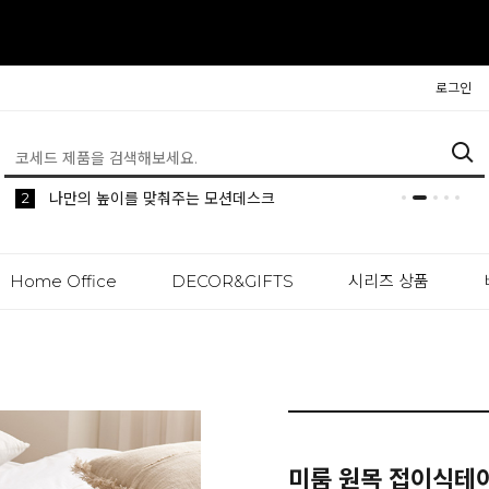
로그인
5
2
1
생활 속 편리한 이동식 사이드 테이블 시리즈
공간분리 인테리어의 시작 파티션
나만의 높이를 맞춰주는 모션데스크
Home Office
DECOR&GIFTS
시리즈 상품
미룸 원목 접이식테이블