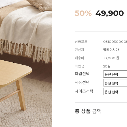
50
%
49,900
상품코드
0310030000
원산지
말레이시아
배송비
10,000 원
적립금
50원
타입선택
색상선택
사이즈선택
총 상품 금액