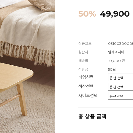
50
%
49,900
상품코드
0310030000
원산지
말레이시아
배송비
10,000 원
적립금
50원
타입선택
색상선택
사이즈선택
총 상품 금액