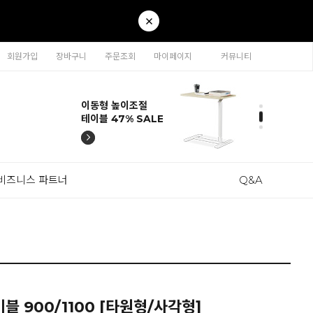
회원가입
장바구니
주문조회
마이페이지
커뮤니티
티나 인테리어의자
카라 연결형책장
이동형 높이조절
티나 인테리어의자
카라 연결형책장
57% SALE
65% SALE
테이블 47% SALE
57% SALE
65% SALE
비즈니스 파트너
Q&A
 900/1100 [타원형/사각형]