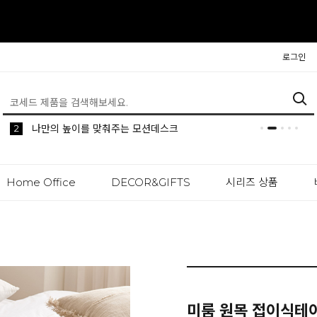
로그인
5
2
1
생활 속 편리한 이동식 사이드 테이블 시리즈
공간분리 인테리어의 시작 파티션
나만의 높이를 맞춰주는 모션데스크
Home Office
DECOR&GIFTS
시리즈 상품
미룸 원목 접이식테이블