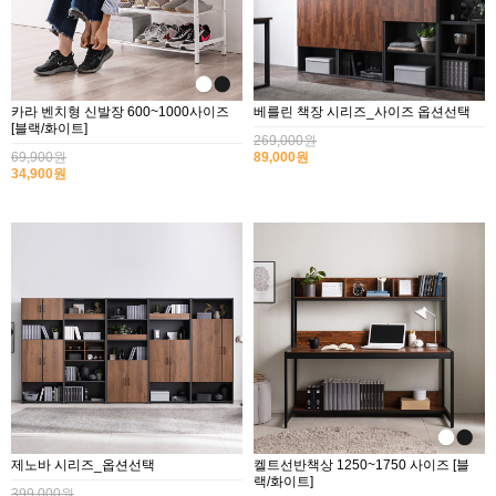
카라 벤치형 신발장 600~1000사이즈
베를린 책장 시리즈_사이즈 옵션선택
[블랙/화이트]
269,000원
69,900원
89,000원
34,900원
제노바 시리즈_옵션선택
켈트선반책상 1250~1750 사이즈 [블
랙/화이트]
399,000원