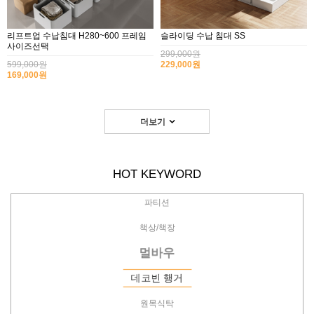
리프트업 수납침대 H280~600 프레임
슬라이딩 수납 침대 SS
사이즈선택
299,000원
파티션
599,000원
229,000원
169,000원
책상/책장
멀바우
더보기
데코빈 행거
원목식탁
HOT KEYWORD
파티션
책상/책장
멀바우
데코빈 행거
원목식탁
파티션