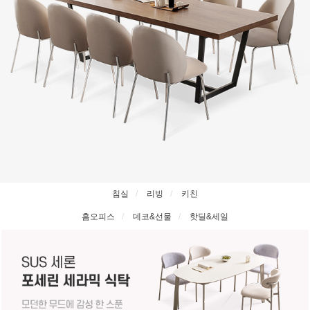
침실
리빙
키친
홈오피스
데코&선물
핫딜&세일