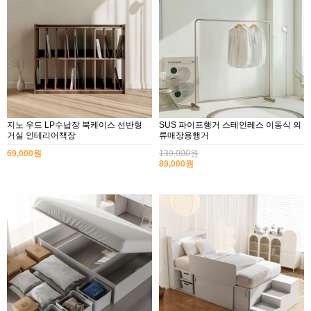
지노 우드 LP수납장 북케이스 선반형
SUS 파이프행거 스테인레스 이동식 의
거실 인테리어책장
류매장용행거
69,000원
139,000원
89,000원