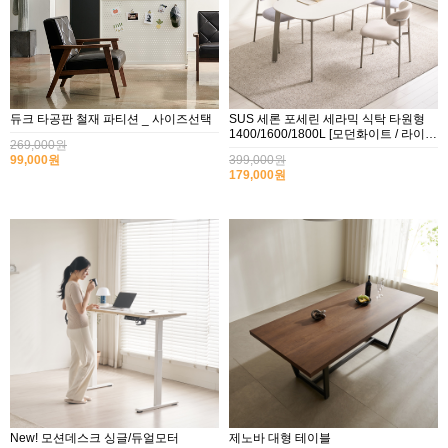
듀크 타공판 철재 파티션 _ 사이즈선택
SUS 세론 포세린 세라믹 식탁 타원형
1400/1600/1800L [모던화이트 / 라이트
269,000원
그레이]
99,000원
399,000원
179,000원
New! 모션데스크 싱글/듀얼모터
제노바 대형 테이블