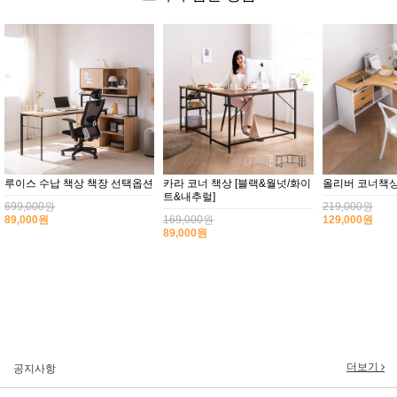
책장 선택옵션
카라 코너 책상 [블랙&월넛/화이
올리버 코너책상 [내추럴/월넛]
켈
2017년 미즌하임 리뉴얼
트&내추럴]
2017.03.06
화
219,000원
169,000원
129,000원
29
89,000원
15
2019년 설 명절 배송지연 안내
2019.01.23
2018년 미즌하임 사이트 리뉴얼!
2018.06.04
2018년 야휴회 공지[상담/배송조..
2018.04.10
2018년 모바일샵 리뉴얼 업데이..
2018.04.10
더보기
공지사항