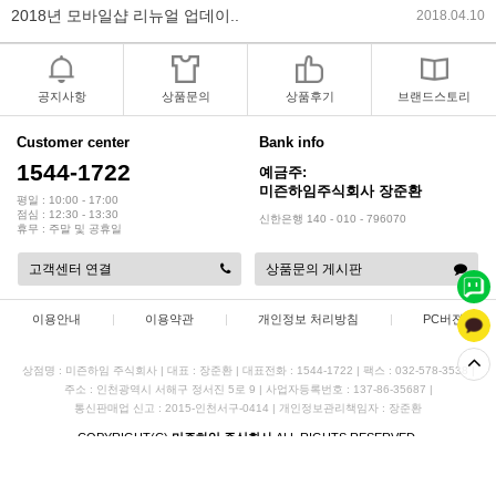
2017년 미즌하임 리뉴얼
2017.03.06
2019년 설 명절 배송지연 안내
2019.01.23
공지사항
상품문의
상품후기
브랜드스토리
Customer center
Bank info
1544-1722
예금주:
미즌하임주식회사 장준환
평일 : 10:00 - 17:00
점심 : 12:30 - 13:30
신한은행 140 - 010 - 796070
휴무 : 주말 및 공휴일
고객센터 연결
상품문의 게시판
이용안내
|
이용약관
|
개인정보 처리방침
|
PC버젼
상점명 : 미즌하임 주식회사
|
대표 :
장준환
|
대표전화 : 1544-1722
|
팩스 : 032-578-3538
|
주소 : 인천광역시 서해구 정서진 5로 9
|
사업자등록번호 : 137-86-35687
|
통신판매업 신고 : 2015-인천서구-0414
|
개인정보관리책임자 : 장준환
COPYRIGHT(C)
미즌하임 주식회사
ALL RIGHTS RESERVED.