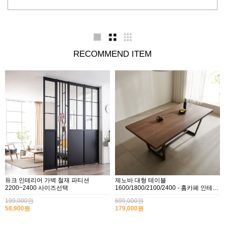
책상/책장
멀바우
데코빈 행거
RECOMMEND ITEM
원목식탁
듀크 인테리어 가벽 철재 파티션
제노바 대형 테이블
2200~2400 사이즈선택
1600/1800/2100/2400 - 홈카페 인테리
어식탁,회의용,공부방
199,000원
699,000원
58,900원
179,000원