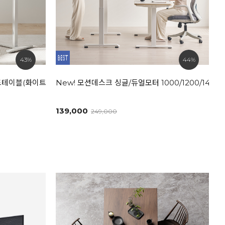
43%
44%
드테이블(화이트/내추럴)
New! 모션데스크 싱글/듀얼모터 1000/1200/1400/
139,000
249,000