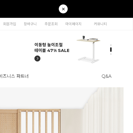
회원가입
장바구니
주문조회
마이페이지
커뮤니티
티나 인테리어의자
카라 연결형책장
이동형 높이조절
티나 인테리어의자
카라 연결형책장
57% SALE
65% SALE
테이블 47% SALE
57% SALE
65% SALE
비즈니스 파트너
Q&A