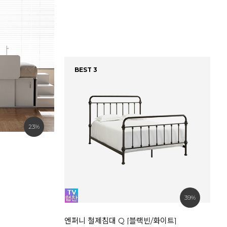
BEST 3
23%
베
8
39%
엔퍼니 철제침대 Q [블랙빈/화이트]