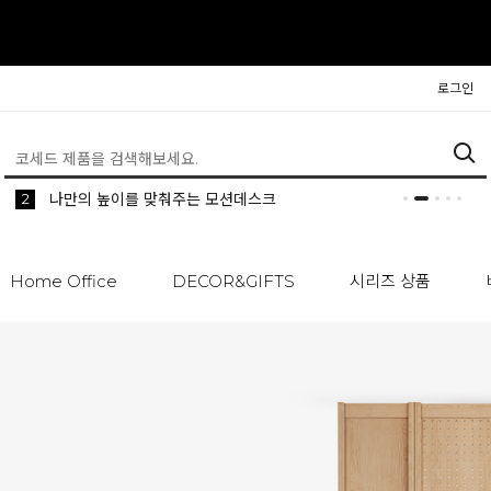
로그인
5
2
1
생활 속 편리한 이동식 사이드 테이블 시리즈
공간분리 인테리어의 시작 파티션
나만의 높이를 맞춰주는 모션데스크
Home Office
DECOR&GIFTS
시리즈 상품