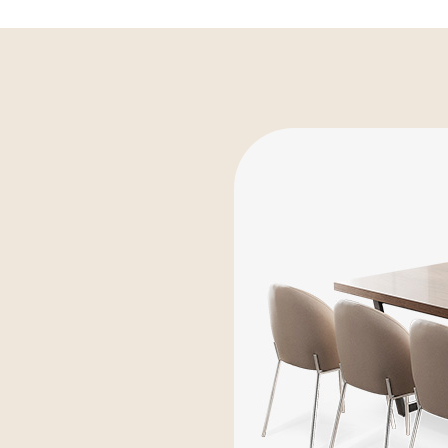
장
모션데스크
는