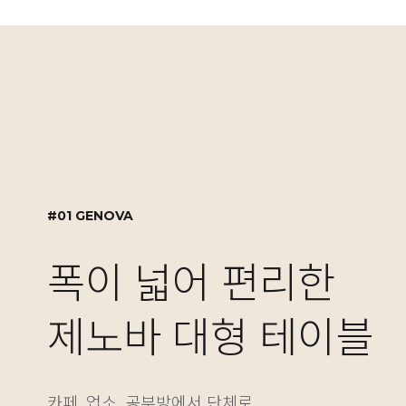
#01 GENOVA
#02 GENOVA
#03 MOTION DESK
#01 GENOVA
폭이 넓어 편리한
실용적인 수납 설계,
자유로운 높이 조절
폭이 넓어 편리한
제노바 대형 테이블
제노바 책장겸 수납
NEW! 싱글/듀얼 
제노바 대형 테이블
카페, 업소, 공부방에서 단체로
보기에도 좋고 실용성도 놓치지 않은 제노바 책장은
베이직한 2가지 컬러와 5가지 사이즈의 모션데스크
카페, 업소, 공부방에서 단체로