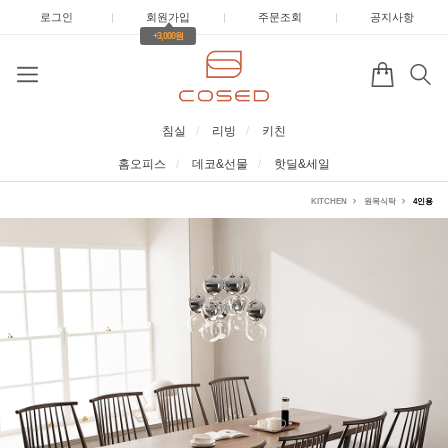
로그인
|
회원가입
|
주문조회
|
공지사항
+3,000원
침실
리빙
키친
홈오피스
데코&선물
핫딜&세일
KITCHEN
원목식탁
4인용