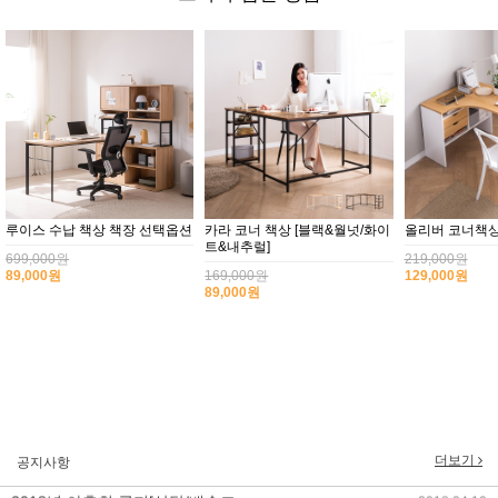
루이스 수납 책상 책장 선택옵션
카라 코너 책상 [블랙&월넛/화이
올리버 코너책상 
트&내추럴]
699,000원
219,000원
89,000원
169,000원
129,000원
89,000원
2017년 미즌하임 리뉴얼
2017.03.06
2019년 설 명절 배송지연 안내
2019.01.23
2018년 미즌하임 사이트 리뉴얼!
2018.06.04
2018년 야휴회 공지[상담/배송조..
2018.04.10
더보기
공지사항