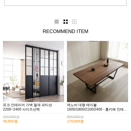
책상/책장
멀바우
데코빈 행거
RECOMMEND ITEM
원목식탁
듀크 인테리어 가벽 철재 파티션
제노바 대형 테이블
2200~2400 사이즈선택
1600/1800/2100/2400 - 홈카페 인테리
어식탁,회의용,공부방
199,000원
699,000원
58,900원
179,000원