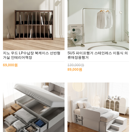
지노 우드 LP수납장 북케이스 선반형
SUS 파이프행거 스테인레스 이동식 의
거실 인테리어책장
류매장용행거
69,000원
139,000원
89,000원