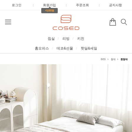
로그인
|
회원가입
|
주문조회
|
공지사항
+3,000원
침실
리빙
키친
홈오피스
데코&선물
핫딜&세일
BED
침대
퀸침대