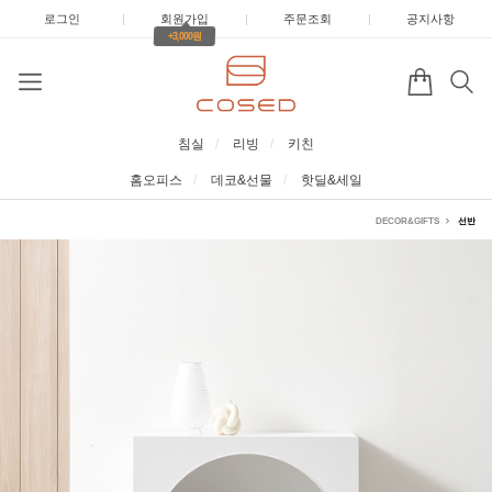
로그인
|
회원가입
|
주문조회
|
공지사항
+3,000원
침실
리빙
키친
홈오피스
데코&선물
핫딜&세일
DECOR&GIFTS
선반