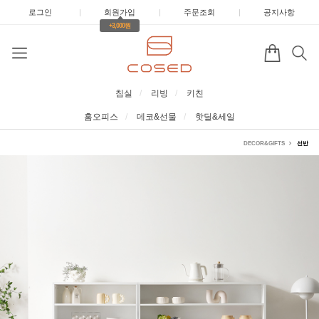
로그인
|
회원가입
|
주문조회
|
공지사항
+3,000원
침실
리빙
키친
홈오피스
데코&선물
핫딜&세일
DECOR&GIFTS
선반