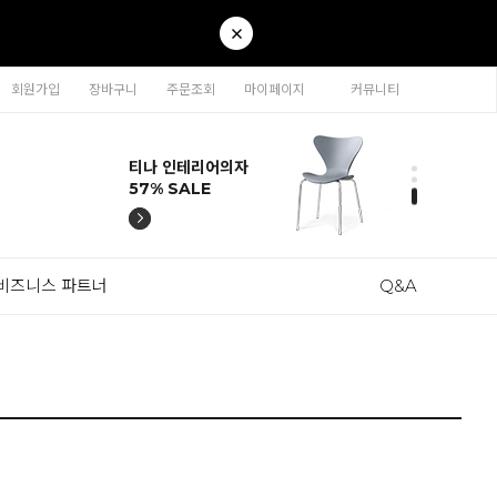
회원가입
장바구니
주문조회
마이페이지
커뮤니티
티나 인테리어의자
카라 연결형책장
이동형 높이조절
티나 인테리어의자
카라 연결형책장
57% SALE
65% SALE
테이블 47% SALE
57% SALE
65% SALE
비즈니스 파트너
Q&A