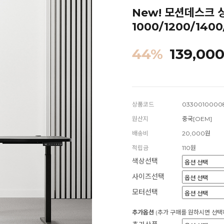
New! 모션데스크 
1000/1200/140
44
%
139,00
상품코드
0330010000
원산지
중국[OEM]
배송비
20,000원
적립금
110원
색상선택
사이즈선택
모터선택
추가옵션
(추가 구매를 원하시면 선택