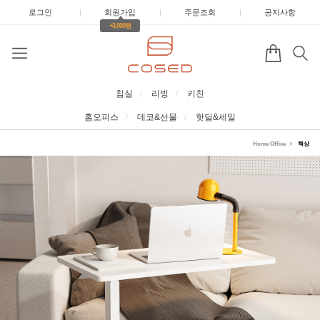
로그인
|
회원가입
|
주문조회
|
공지사항
+3,000원
침실
리빙
키친
홈오피스
데코&선물
핫딜&세일
Home Office
책상