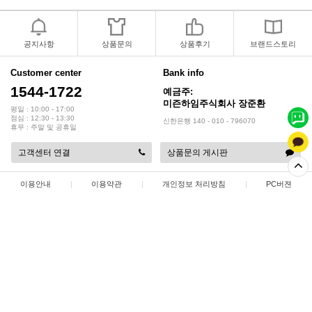
2018년 모바일샵 리뉴얼 업데이..
2018.04.10
공지사항
상품문의
상품후기
브랜드스토리
2017년 미즌하임 리뉴얼
2017.03.06
Customer center
Bank info
1544-1722
예금주:
2019년 설 명절 배송지연 안내
2019.01.23
미즌하임주식회사 장준환
평일 : 10:00 - 17:00
점심 : 12:30 - 13:30
신한은행 140 - 010 - 796070
휴무 : 주말 및 공휴일
고객센터 연결
상품문의 게시판
이용안내
|
이용약관
|
개인정보 처리방침
|
PC버젼
상점명 : 미즌하임 주식회사
|
대표 :
장준환
|
대표전화 : 1544-1722
|
팩스 : 032-578-3538
|
주소 : 인천광역시 서해구 정서진 5로 9
|
사업자등록번호 : 137-86-35687
|
통신판매업 신고 : 2015-인천서구-0414
|
개인정보관리책임자 : 장준환
COPYRIGHT(C)
미즌하임 주식회사
ALL RIGHTS RESERVED.