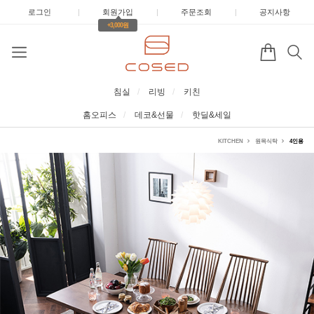
로그인
|
회원가입
|
주문조회
|
공지사항
+3,000원
침실
리빙
키친
홈오피스
데코&선물
핫딜&세일
KITCHEN
원목식탁
4인용