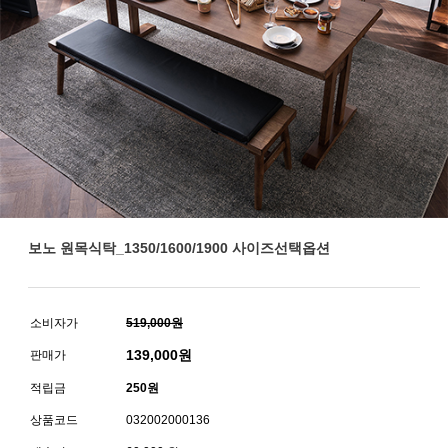
보노 원목식탁_1350/1600/1900 사이즈선택옵션
소비자가
519,000원
139,000
원
판매가
적립금
250원
상품코드
032002000136