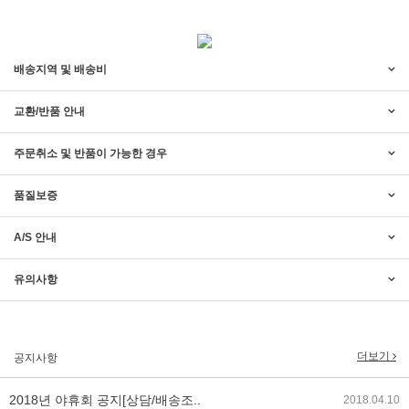
배송지역 및 배송비
교환/반품 안내
주문취소 및 반품이 가능한 경우
품질보증
A/S 안내
2017년 미즌하임 리뉴얼
2017.03.06
유의사항
2019년 설 명절 배송지연 안내
2019.01.23
2018년 미즌하임 사이트 리뉴얼!
2018.06.04
더보기
공지사항
2018년 야휴회 공지[상담/배송조..
2018.04.10