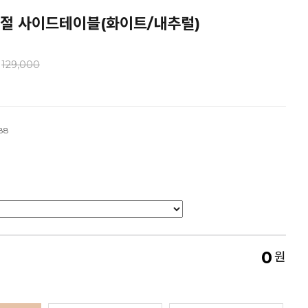
조절 사이드테이블(화이트/내추럴)
129,000
88
0
원