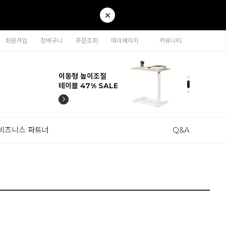
회원가입
장바구니
주문조회
마이페이지
커뮤니티
티나 인테리어의자
카라 연결형책장
이동형 높이조절
티나 인테리어의자
카라 연결형책장
57% SALE
65% SALE
테이블 47% SALE
57% SALE
65% SALE
비즈니스 파트너
Q&A