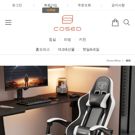
로그인
|
회원가입
|
주문조회
|
공지사항
+3,000원
침실
리빙
키친
홈오피스
데코&선물
핫딜&세일
Home Office
의자