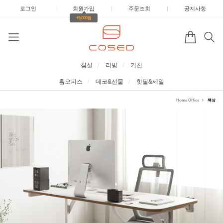
로그인
|
회원가입
|
주문조회
|
공지사항
+3,000원
침실
리빙
키친
홈오피스
데코&선물
핫딜&세일
Home Office
책상