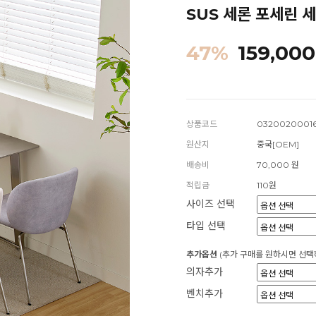
SUS 세론 포세린 세
47
%
159,000
상품코드
0320020001
원산지
중국[OEM]
배송비
70,000 원
적립금
110원
사이즈 선택
타입 선택
추가옵션
(추가 구매를 원하시면 선택
의자추가
벤치추가