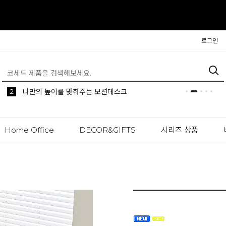
로그인
5
2
1
생활 속 편리한 이동식 사이드 테이블 시리즈
공간분리 인테리어의 시작 파티션
나만의 높이를 맞춰주는 모션데스크
Home Office
DECOR&GIFTS
시리즈 상품