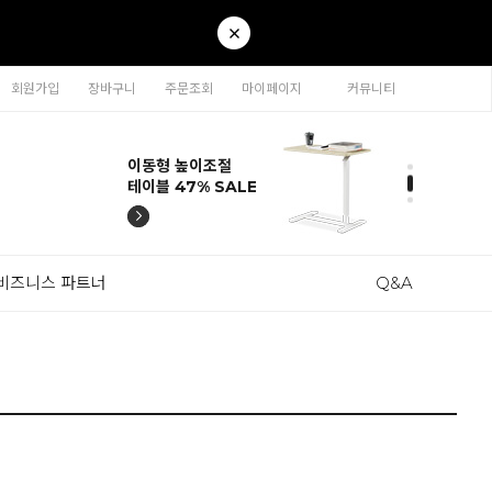
회원가입
장바구니
주문조회
마이페이지
커뮤니티
티나 인테리어의자
카라 연결형책장
이동형 높이조절
티나 인테리어의자
카라 연결형책장
57% SALE
65% SALE
테이블 47% SALE
57% SALE
65% SALE
비즈니스 파트너
Q&A