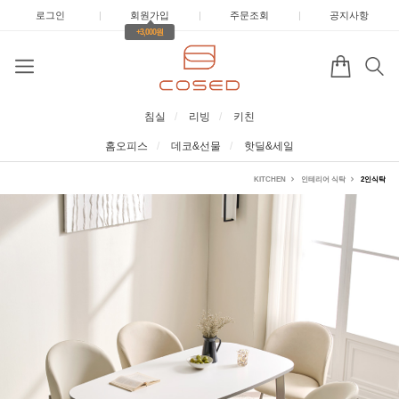
로그인
|
회원가입
|
주문조회
|
공지사항
+3,000원
침실
리빙
키친
홈오피스
데코&선물
핫딜&세일
KITCHEN
인테리어 식탁
2인식탁