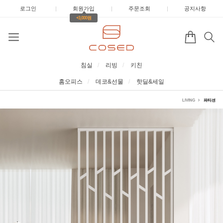
로그인
|
회원가입
|
주문조회
|
공지사항
+3,000원
침실
리빙
키친
홈오피스
데코&선물
핫딜&세일
LIVING
파티션