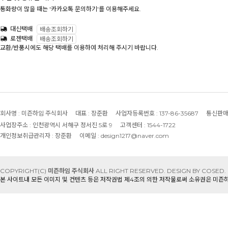
통화량이 많을 때는 '카카오톡 문의하기'를 이용해주세요.
대신택배
배송조회하기
로젠택배
배송조회하기
교환/반품시에도 해당 택배를 이용하여 처리해 주시기 바랍니다.
회사명 :
미즌하임 주식회사
대표 :
장준환
사업자등록번호 :
137-86-35687
통신판매
사업장주소 :
인천광역시 서해구 정서진 5로 9
고객센터 :
1544-1722
개인정보취급관리자 :
장준환
이메일 :
design1217@naver.com
COPYRIGHT(C)
미즌하임 주식회사
ALL RIGHT RESERVED.
DESIGN BY COSED.
본 사이트내 모든 이미지 및 컨텐츠 등은 저작권법 제4조의 의한 저작물로써 소유권은 미즌하