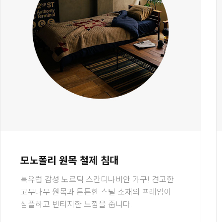
모노폴리 원목 철제 침대
북유럽 감성 노르딕 스칸디나비안 가구! 견고한
고무나무 원목과 튼튼한 스틸 소재의 프레임이
심플하고 빈티지한 느낌을 줍니다.