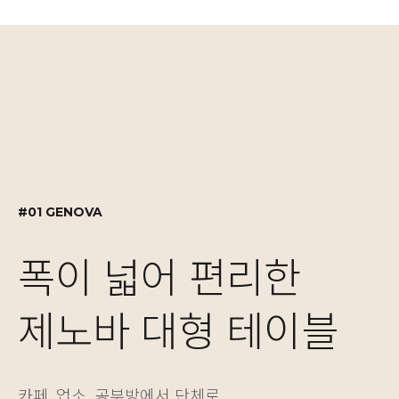
#01 GENOVA
#02 GENOVA
#03 MOTION DESK
#01 GENOVA
폭이 넓어 편리한
실용적인 수납 설계,
자유로운 높이 조절
폭이 넓어 편리한
제노바 대형 테이블
제노바 책장겸 수납장
NEW! 싱글/듀얼 모
제노바 대형 테이블
카페, 업소, 공부방에서 단체로
보기에도 좋고 실용성도 놓치지 않은 제노바 책장은
베이직한 2가지 컬러와 5가지 사이즈의 모션데스크는
카페, 업소, 공부방에서 단체로