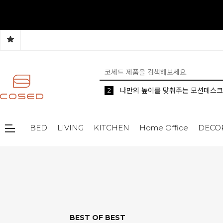
5
2
1
생활 속 편리한 이동식 사이드 테이
공간분리 인테리어의 시작 파티션
나만의 높이를 맞춰주는 모션데스크
BED
LIVING
KITCHEN
Home Office
DECO
BEST OF BEST