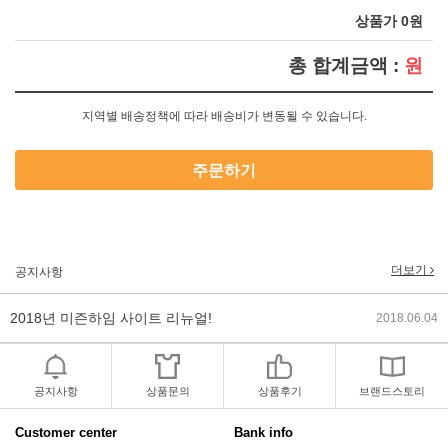
상품가 0원
총 합계금액 :
원
지역별 배송정책에 따라 배송비가 변동될 수 있습니다.
주문하기
2017년 미즌하임 리뉴얼
2017.03.06
2019년 설 명절 배송지연 안내
2019.01.23
더보기
공지사항
2018년 미즌하임 사이트 리뉴얼!
2018.06.04
2018년 야휴회 공지[상담/배송조..
2018.04.10
공지사항
상품문의
상품후기
브랜드스토리
2018년 모바일샵 리뉴얼 업데이..
2018.04.10
Customer center
Bank info